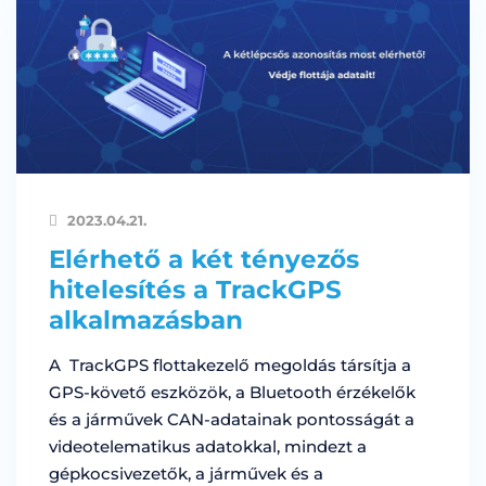
2023.04.21.
Elérhető a két tényezős
hitelesítés a TrackGPS
alkalmazásban
A TrackGPS flottakezelő megoldás társítja a
GPS-követő eszközök, a Bluetooth érzékelők
és a járművek CAN-adatainak pontosságát a
videotelematikus adatokkal, mindezt a
gépkocsivezetők, a járművek és a