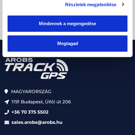
(Kötelező)
Részletek megjelenítése
CAPTCHA
Feliratkozás
Mindennek a megengedése
Megtagad
MAGYARORSZÁG
1191 Budapest, Üllői út 206
+36 70 375 5502
sales.arobs@arobs.hu