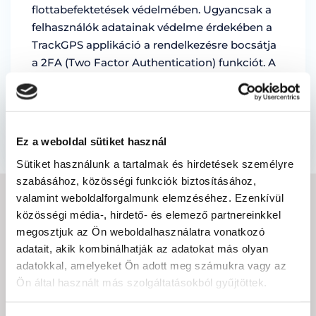
flottabefektetések védelmében. Ugyancsak a
felhasználók adatainak védelme érdekében a
TrackGPS applikáció a rendelkezésre bocsátja
a 2FA (Two Factor Authentication) funkciót. A
Two Factor Authentication még több
biztonságot nyújt, a …
by Magda Stoica
Ez a weboldal sütiket használ
Sütiket használunk a tartalmak és hirdetések személyre
szabásához, közösségi funkciók biztosításához,
valamint weboldalforgalmunk elemzéséhez. Ezenkívül
IRATKOZZON FEL A
közösségi média-, hirdető- és elemező partnereinkkel
megosztjuk az Ön weboldalhasználatra vonatkozó
HÍRLEVÉLRE
adatait, akik kombinálhatják az adatokat más olyan
adatokkal, amelyeket Ön adott meg számukra vagy az
Ön által használt más szolgáltatásokból gyűjtöttek.
E-
mail
cím