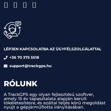
LÉPJEN KAPCSOLATBA AZ ÜGYFÉLSZOLGÁLATTAL
+36 70 375 5518
support@trackgps.hu
RÓLUNK
A TrackGPS egy olyan fejlesztésű szoftver,
amely 15 év tapasztalata alapján került
tökéletesítésre, és ezáltal teljes körű megoldást
nyújt a gépjárműflotta irányításában.