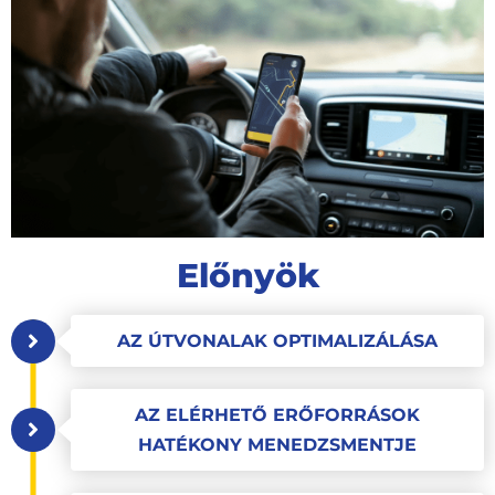
Előnyök
AZ ÚTVONALAK OPTIMALIZÁLÁSA
AZ ELÉRHETŐ ERŐFORRÁSOK
HATÉKONY MENEDZSMENTJE