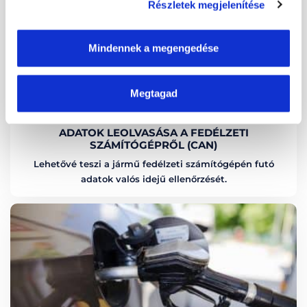
Részletek megjelenítése
Mindennek a megengedése
Megtagad
ADATOK LEOLVASÁSA A FEDÉLZETI
SZÁMÍTÓGÉPRŐL (CAN)
Lehetővé teszi a jármű fedélzeti számítógépén futó
adatok valós idejű ellenőrzését.