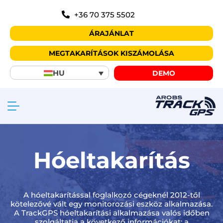
+36 70 375 5502
ÁRAJÁNLAT
MEGTAKARÍTÁSOK KISZÁMOLÁSA
HU
DEMO
Hóeltakarítás
A hóeltakarítással foglalkozó cégeknél 2012-től
kötelezővé vált egy monitorozási eszköz alkalmazása.
A TrackGPS hóeltakarítási alkalmazása valós időben
szolgáltatja a következő információkat: a