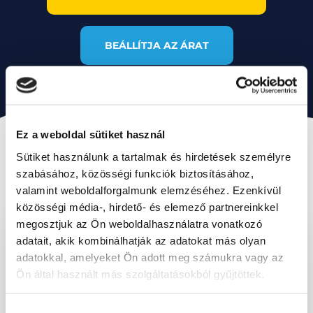
BEÁLLÍTJA AZ ÁRAT
EGY ÖSSZETETTEBB ELEMZÉS
Ez a weboldal sütiket használ
ÉRDEKÉBEN JAVASOLJUK, HOGY
Sütiket használunk a tartalmak és hirdetések személyre
A FUNKCIÓT A KÖVETKEZŐKKEL
szabásához, közösségi funkciók biztosításához,
EGYÜTT TELEPÍTSE:
valamint weboldalforgalmunk elemzéséhez. Ezenkívül
közösségi média-, hirdető- és elemező partnereinkkel
megosztjuk az Ön weboldalhasználatra vonatkozó
adatait, akik kombinálhatják az adatokat más olyan
adatokkal, amelyeket Ön adott meg számukra vagy az
Ön által használt más szolgáltatásokból gyűjtöttek.