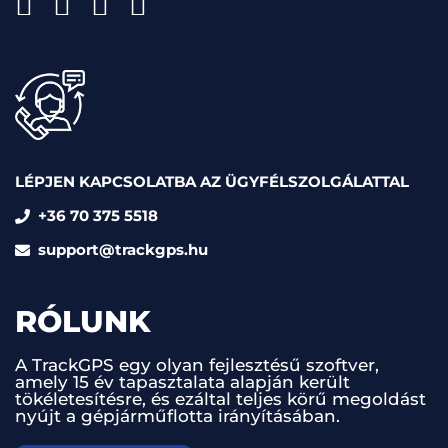
LÉPJEN KAPCSOLATBA AZ ÜGYFÉLSZOLGÁLATTAL
+36 70 375 5518
support@trackgps.hu
RÓLUNK
A TrackGPS egy olyan fejlesztésű szoftver,
amely 15 év tapasztalata alapján került
tökéletesítésre, és ezáltal teljes körű megoldást
nyújt a gépjárműflotta irányításában.