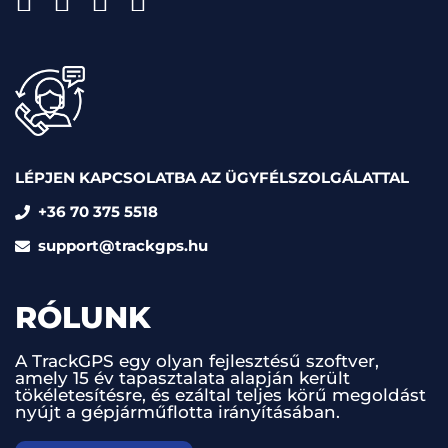
LÉPJEN KAPCSOLATBA AZ ÜGYFÉLSZOLGÁLATTAL
+36 70 375 5518
support@trackgps.hu
RÓLUNK
A TrackGPS egy olyan fejlesztésű szoftver,
amely 15 év tapasztalata alapján került
tökéletesítésre, és ezáltal teljes körű megoldást
nyújt a gépjárműflotta irányításában.