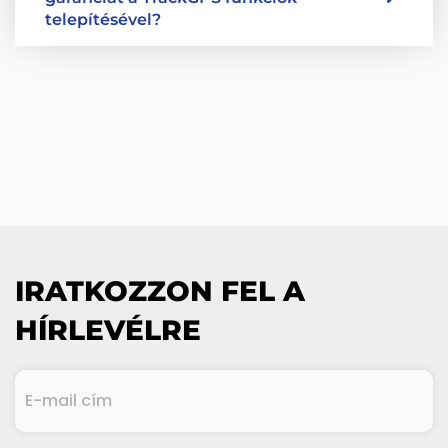
telepítésével?
IRATKOZZON FEL A
HÍRLEVÉLRE
E-
mail
cím
(Kötelező)