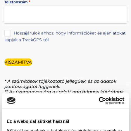
*
Telefonszám
Hozzájárulok ahhoz, hogy információkat és ajánlatokat
kapjak a TrackGPS-től
KISZÁMÍTVA
* A számítások tájékoztató jellegűek, és az adatok
pontosságától függenek.
** Az üzemanyag ára az adott nap átlagos kútárának
függvényében kerül kiszámításra.
Támogatás
Ez a weboldal sütiket használ
Gyakran ismételt
Sütiket használunk a tartalmak és hirdetések személyre