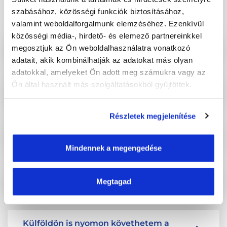
szabásához, közösségi funkciók biztosításához,
kérdések
valamint weboldalforgalmunk elemzéséhez. Ezenkívül
közösségi média-, hirdető- és elemező partnereinkkel
megosztjuk az Ön weboldalhasználatra vonatkozó
Hogyan kell elindítani egy funkciót?
adatait, akik kombinálhatják az adatokat más olyan
adatokkal, amelyeket Ön adott meg számukra vagy az
Ön által használt más szolgáltatásokból gyűjtöttek.
Mennyibe kerül egy TrackGPS
felszerelés telepítése?
Részletek megjelenítése
Honnan tudjam, hogy melyik termék
kell nekem?
Mindennek a megengedése
Milyen jelentéseket hoz létre a
Megtagad
TrackGPS?
Külföldön is nyomon követhetem a