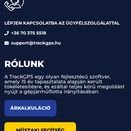
LÉPJEN KAPCSOLATBA AZ ÜGYFÉLSZOLGÁLATTAL
+36 70 375 5518
support@trackgps.hu
RÓLUNK
A TrackGPS egy olyan fejlesztésű szoftver,
amely 15 év tapasztalata alapján került
tökéletesítésre, és ezáltal teljes körű megoldást
nyújt a gépjárműflotta irányításában.
ÁRKALKULÁCIÓ
MŰSZAKI SEGÍTSÉG