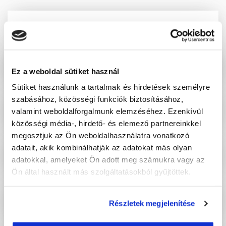
Hogyan kell elindítani egy funkciót?
Mennyibe kerül egy TrackGPS
Ez a weboldal sütiket használ
felszerelés telepítése?
Sütiket használunk a tartalmak és hirdetések személyre
szabásához, közösségi funkciók biztosításához,
Honnan tudjam, hogy melyik termék
valamint weboldalforgalmunk elemzéséhez. Ezenkívül
kell nekem?
közösségi média-, hirdető- és elemező partnereinkkel
megosztjuk az Ön weboldalhasználatra vonatkozó
adatait, akik kombinálhatják az adatokat más olyan
Milyen jelentéseket hoz létre a
adatokkal, amelyeket Ön adott meg számukra vagy az
TrackGPS?
Ön által használt más szolgáltatásokból gyűjtöttek.
Külföldön is nyomon követhetem a
Részletek megjelenítése
flottát?