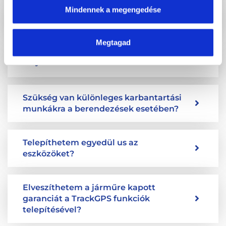
Mindennek a megengedése
Mennyi időt vesz igénybe a berendezés
telepítése?
Megtagad
Milyen méretű az eszköz?
Szükség van különleges karbantartási
munkákra a berendezések esetében?
Telepíthetem egyedül us az
eszközöket?
Elveszíthetem a járműre kapott
garanciát a TrackGPS funkciók
telepítésével?