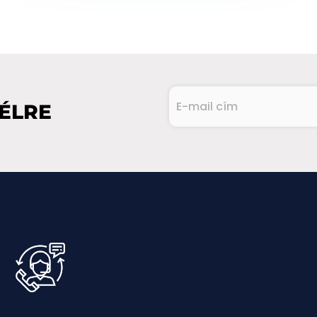
E-
VÉLRE
mail
cím
CAPTCHA
(Kötelező)