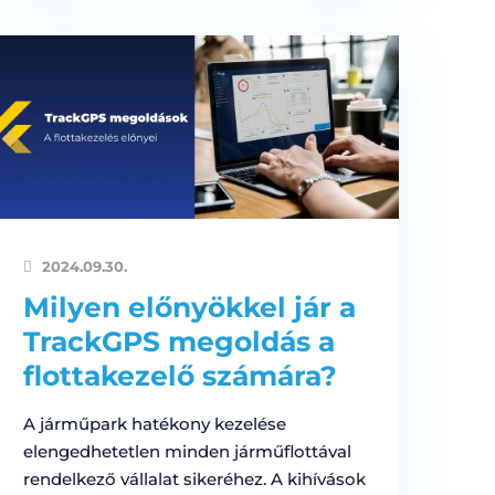
2024.09.30.
Milyen előnyökkel jár a
TrackGPS megoldás a
flottakezelő számára?
A járműpark hatékony kezelése
elengedhetetlen minden járműflottával
rendelkező vállalat sikeréhez. A kihívások