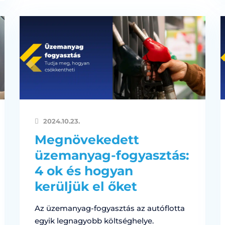
2024.10.23.
Megnövekedett
üzemanyag-fogyasztás:
4 ok és hogyan
kerüljük el őket
Az üzemanyag-fogyasztás az autóflotta
egyik legnagyobb költséghelye.