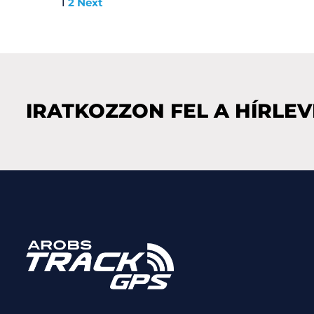
1
2
Next
IRATKOZZON FEL A HÍRLE