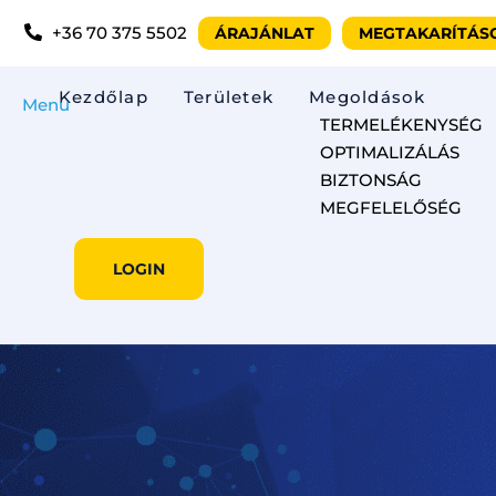
+36 70 375 5502
ÁRAJÁNLAT
MEGTAKARÍTÁS
Kezdőlap
Területek
Megoldások
Menu
TERMELÉKENYSÉG
OPTIMALIZÁLÁS
BIZTONSÁG
MEGFELELŐSÉG
LOGIN