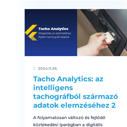
2024.11.26.
Tacho Analytics: az
intelligens
tachográfból származó
adatok elemzéséhez 2
A folyamatosan változó és fejlődő
közlekedési iparágban a digitális