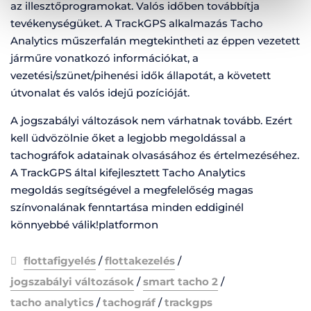
az illesztőprogramokat. Valós időben továbbítja
tevékenységüket. A TrackGPS alkalmazás Tacho
Analytics műszerfalán megtekintheti az éppen vezetett
járműre vonatkozó információkat, a
vezetési/szünet/pihenési idők állapotát, a követett
útvonalat és valós idejű pozícióját.
A jogszabályi változások nem várhatnak tovább. Ezért
kell üdvözölnie őket a legjobb megoldással a
tachográfok adatainak olvasásához és értelmezéséhez.
A TrackGPS által kifejlesztett Tacho Analytics
megoldás segítségével a megfelelőség magas
színvonalának fenntartása minden eddiginél
könnyebbé válik!platformon
flottafigyelés
/
flottakezelés
/
jogszabályi változások
/
smart tacho 2
/
tacho analytics
/
tachográf
/
trackgps