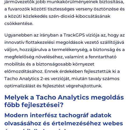
járművezetők jobb munkakörülményeinek biztosítása,
a fuvarozók közötti tisztességes verseny ösztönzése és
a közúti közlekedés szén-dioxid-kibocsátásának
csökkentése.
Ugyanebben az irányban a TrackGPS víziója az, hogy az
innovatív flottakezelési megoldások vezető szállítójává
váljon, hozzájárulva a termelékenység, a biztonság és a
megfelelőség növeléséhez, valamint a fenntartható
mobilitás és a biztonságosabb környezet
előmozdításához. Ennek érdekében fejlesztettük ki a
Tacho Analytics 2-es verzióját, miután tavaly számos
optimalizálást és fejlesztést végrehajtottunk.
Melyek a Tacho Analytics megoldás
főbb fejlesztései?
Modern interfész tachográf adatok
olvasásához és értelmezéséhez webes