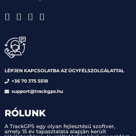
LÉPJEN KAPCSOLATBA AZ ÜGYFÉLSZOLGÁLATTAL
+36 70 375 5518
support@trackgps.hu
RÓLUNK
A TrackGPS egy olyan fejlesztésű szoftver,
amely 15 év tapasztalata alapján került