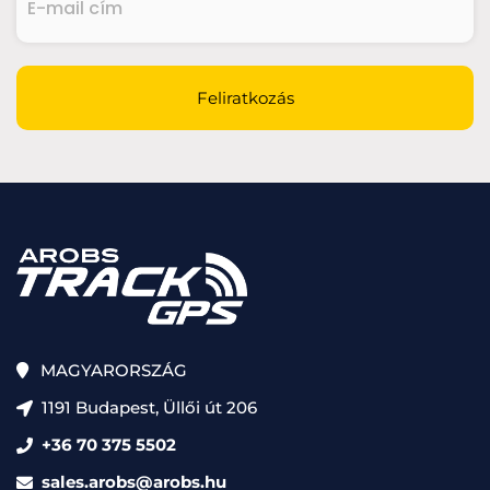
mail
cím
(Kötelező)
CAPTCHA
Feliratkozás
MAGYARORSZÁG
1191 Budapest, Üllői út 206
+36 70 375 5502
sales.arobs@arobs.hu