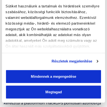
pihenőidejével kapcsolatos információk valós időben
Sütiket használunk a tartalmak és hirdetések személyre
kerülnek továbbításra. Ezen kívül részletes jelentések is
szabásához, közösségi funkciók biztosításához,
készíthetők elektronikus formátumban.
valamint weboldalforgalmunk elemzéséhez. Ezenkívül
.ddd fájlok távoli letöltése
közösségi média-, hirdető- és elemező partnereinkkel
megosztjuk az Ön weboldalhasználatra vonatkozó
A Tacho Analytics TrackGPS platformon keresztül a
adatait, akik kombinálhatják az adatokat más olyan
.ddd fájlok távolról, további költségek nélkül
adatokkal, amelyeket Ön adott meg számukra vagy az
letölthetők. Az adminisztrátor beállíthatja a letöltési
Ön által használt más szolgáltatásokból gyűjtöttek.
ütemezés ismétlődését a flotta minden járművéhez,
valamint minden egyes járművezetőhöz. Így jelentős
megtakarítás érhető el, és elkerülhető az útvonaltól
Részletek megjelenítése
való eltérés. Az ebből eredő előnyök a szállítási időkben
és a kínált szolgáltatás színvonalában mutatkoznak
Mindennek a megengedése
meg.
Járművezető azonosítási megoldás
Megtagad
A tachográfban használt járművezetői kártyán
keresztül a platformon TrackGPS pontosan azonosítja