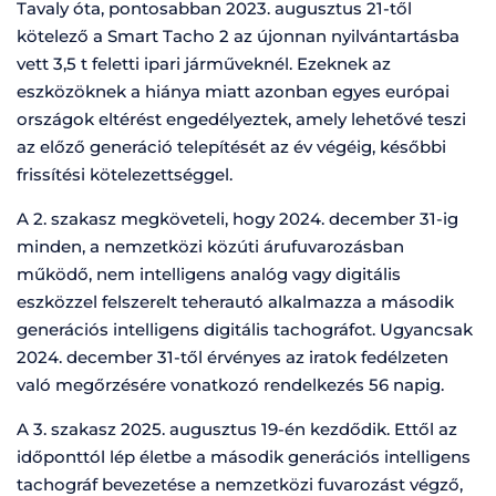
Tavaly óta, pontosabban 2023. augusztus 21-től
kötelező a Smart Tacho 2 az újonnan nyilvántartásba
vett 3,5 t feletti ipari járműveknél. Ezeknek az
eszközöknek a hiánya miatt azonban egyes európai
országok eltérést engedélyeztek, amely lehetővé teszi
az előző generáció telepítését az év végéig, későbbi
frissítési kötelezettséggel.
A 2. szakasz megköveteli, hogy 2024. december 31-ig
minden, a nemzetközi közúti árufuvarozásban
működő, nem intelligens analóg vagy digitális
eszközzel felszerelt teherautó alkalmazza a második
generációs intelligens digitális tachográfot. Ugyancsak
2024. december 31-től érvényes az iratok fedélzeten
való megőrzésére vonatkozó rendelkezés 56 napig.
A 3. szakasz 2025. augusztus 19-én kezdődik. Ettől az
időponttól lép életbe a második generációs intelligens
tachográf bevezetése a nemzetközi fuvarozást végző,