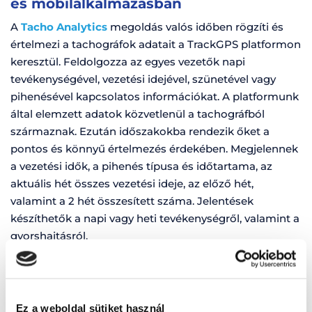
és mobilalkalmazásban
A
Tacho Analytics
megoldás valós időben rögzíti és
értelmezi a tachográfok adatait a TrackGPS platformon
keresztül. Feldolgozza az egyes vezetők napi
tevékenységével, vezetési idejével, szünetével vagy
pihenésével kapcsolatos információkat. A platformunk
által elemzett adatok közvetlenül a tachográfból
származnak. Ezután időszakokba rendezik őket a
pontos és könnyű értelmezés érdekében. Megjelennek
a vezetési idők, a pihenés típusa és időtartama, az
aktuális hét összes vezetési ideje, az előző hét,
valamint a 2 hét összesített száma. Jelentések
készíthetők a napi vagy heti tevékenységről, valamint a
gyorshajtásról.
A Tacho Mobile funkcióval a tachográf adatai
közvetlenül a mobiltelefonjáról is megtekinthetők. A
flotta járművezetőinek tevékenységével és
Ez a weboldal sütiket használ