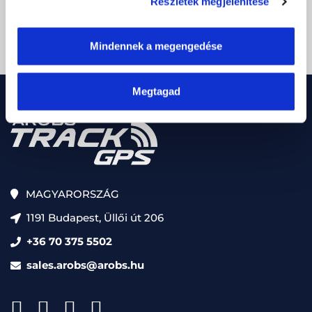
Részletek megjelenítése
CAPTCHA
Mindennek a megengedése
Megtagad
MAGYARORSZÁG
1191 Budapest, Üllői út 206
+36 70 375 5502
sales.arobs@arobs.hu