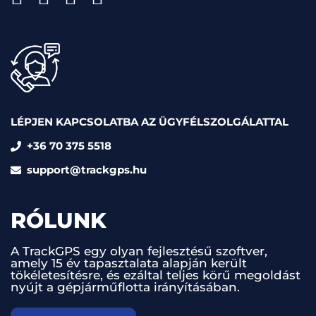
LÉPJEN KAPCSOLATBA AZ ÜGYFÉLSZOLGÁLATTAL
+36 70 375 5518
support@trackgps.hu
RÓLUNK
A TrackGPS egy olyan fejlesztésű szoftver,
amely 15 év tapasztalata alapján került
tökéletesítésre, és ezáltal teljes körű megoldást
nyújt a gépjárműflotta irányításában.