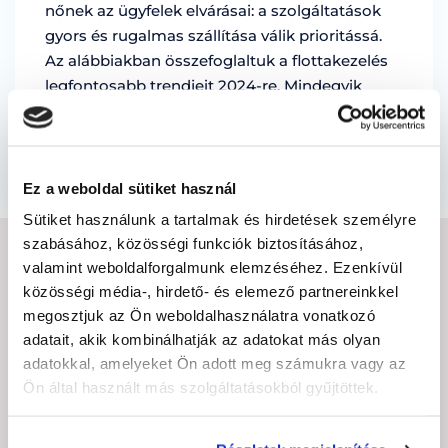
nőnek az ügyfelek elvárásai: a szolgáltatások
gyors és rugalmas szállítása válik prioritássá.
Az alábbiakban összefoglaltuk a flottakezelés
legfontosabb trendjeit 2024-re. Mindegyik
konkrét …
by Marian Miruna
Ez a weboldal sütiket használ
Sütiket használunk a tartalmak és hirdetések személyre
szabásához, közösségi funkciók biztosításához,
valamint weboldalforgalmunk elemzéséhez. Ezenkívül
IRATKOZZON FEL A
közösségi média-, hirdető- és elemező partnereinkkel
HÍRLEVÉLRE
megosztjuk az Ön weboldalhasználatra vonatkozó
adatait, akik kombinálhatják az adatokat más olyan
adatokkal, amelyeket Ön adott meg számukra vagy az
E-
Ön által használt más szolgáltatásokból gyűjtöttek.
mail
cím
(Kötelező)