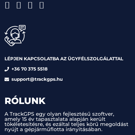
LÉPJEN KAPCSOLATBA AZ ÜGYFÉLSZOLGÁLATTAL
+36 70 375 5518
support@trackgps.hu
RÓLUNK
A TrackGPS egy olyan fejlesztésű szoftver,
amely 15 év tapasztalata alapján került
tökéletesítésre, és ezáltal teljes körű megoldást
nyújt a gépjárműflotta irányításában.