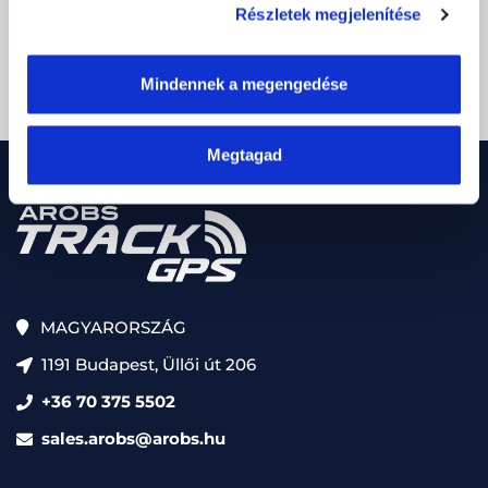
(Kötelező)
Részletek megjelenítése
CAPTCHA
Feliratkozás
Mindennek a megengedése
Megtagad
MAGYARORSZÁG
1191 Budapest, Üllői út 206
+36 70 375 5502
sales.arobs@arobs.hu