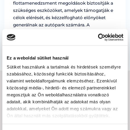
flottamenedzsment megoldások biztosítják a
szükséges eszközöket, amelyek támogatják e
célok elérését, és kézzelfogható előnyöket
generálnak az autópark számára. A
következőkben részleteztük, hogy a megfelelő
gazdálkodási megoldás milyen módon járul …
by Marian Miruna
Ez a weboldal sütiket használ
Sütiket használunk a tartalmak és hirdetések személyre
szabásához, közösségi funkciók biztosításához,
valamint weboldalforgalmunk elemzéséhez. Ezenkívül
IRATKOZZON FEL A
közösségi média-, hirdető- és elemező partnereinkkel
megosztjuk az Ön weboldalhasználatra vonatkozó
HÍRLEVÉLRE
adatait, akik kombinálhatják az adatokat más olyan
adatokkal, amelyeket Ön adott meg számukra vagy az
E-
Ön által használt más szolgáltatásokból gyűjtöttek.
mail
cím