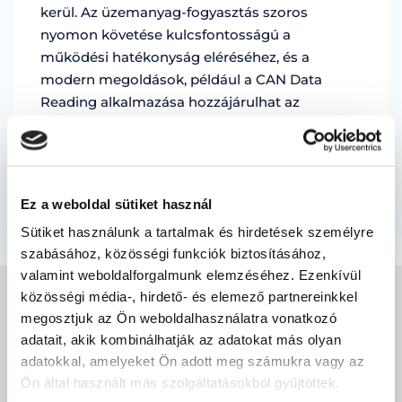
kerül. Az üzemanyag-fogyasztás szoros
nyomon követése kulcsfontosságú a
működési hatékonyság eléréséhez, és a
modern megoldások, például a CAN Data
Reading alkalmazása hozzájárulhat az
üzemanyag-fogyasztás csökkentéséhez, az
erőforrások produktív felhasználásának
növeléséhez. Fedezze …
Ez a weboldal sütiket használ
by Marian Miruna
Sütiket használunk a tartalmak és hirdetések személyre
szabásához, közösségi funkciók biztosításához,
valamint weboldalforgalmunk elemzéséhez. Ezenkívül
közösségi média-, hirdető- és elemező partnereinkkel
IRATKOZZON FEL A
megosztjuk az Ön weboldalhasználatra vonatkozó
adatait, akik kombinálhatják az adatokat más olyan
HÍRLEVÉLRE
adatokkal, amelyeket Ön adott meg számukra vagy az
Ön által használt más szolgáltatásokból gyűjtöttek.