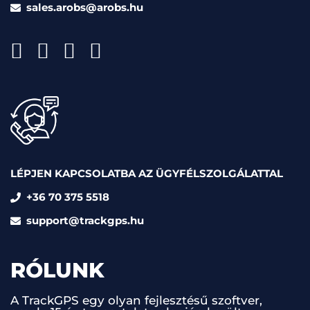
sales.arobs@arobs.hu
LÉPJEN KAPCSOLATBA AZ ÜGYFÉLSZOLGÁLATTAL
+36 70 375 5518
support@trackgps.hu
RÓLUNK
A TrackGPS egy olyan fejlesztésű szoftver,