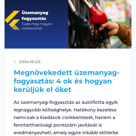
2024.10.23.
Megnövekedett üzemanyag-
fogyasztás: 4 ok és hogyan
kerüljük el őket
Az üzemanyag-fogyasztás az autóflotta egyik
legnagyobb költséghelye. Hatékony kezelése
nemcsak a kiadások csökkentését, hanem a
fenntarthatósági pontszám javítását is
eredményezheti, amely egyre inkább előtérbe