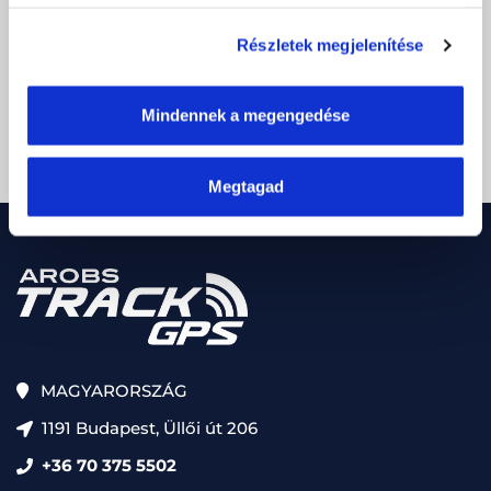
E-
mail
Részletek megjelenítése
cím
(Kötelező)
CAPTCHA
Mindennek a megengedése
Megtagad
MAGYARORSZÁG
1191 Budapest, Üllői út 206
+36 70 375 5502