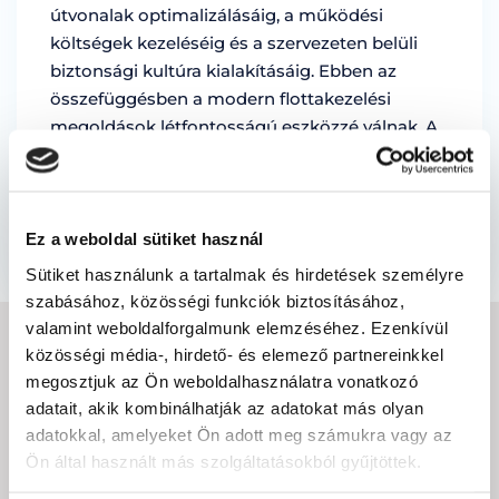
útvonalak optimalizálásáig, a működési
költségek kezeléséig és a szervezeten belüli
biztonsági kultúra kialakításáig. Ebben az
összefüggésben a modern flottakezelési
megoldások létfontosságú eszközzé válnak. A
TrackGPS platform támogatja a működési
hatékonyságot, biztonságot és …
by Marian Miruna
Ez a weboldal sütiket használ
Sütiket használunk a tartalmak és hirdetések személyre
szabásához, közösségi funkciók biztosításához,
valamint weboldalforgalmunk elemzéséhez. Ezenkívül
közösségi média-, hirdető- és elemező partnereinkkel
IRATKOZZON FEL A
megosztjuk az Ön weboldalhasználatra vonatkozó
adatait, akik kombinálhatják az adatokat más olyan
HÍRLEVÉLRE
adatokkal, amelyeket Ön adott meg számukra vagy az
Ön által használt más szolgáltatásokból gyűjtöttek.
E-
mail