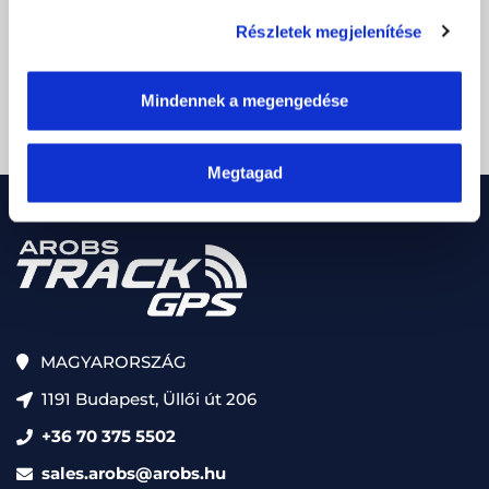
cím
Részletek megjelenítése
(Kötelező)
CAPTCHA
Mindennek a megengedése
Megtagad
MAGYARORSZÁG
1191 Budapest, Üllői út 206
+36 70 375 5502
sales.arobs@arobs.hu