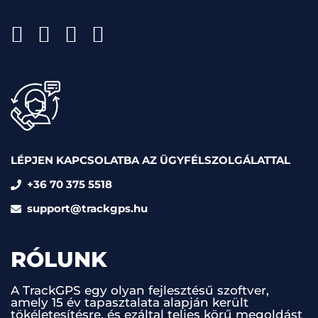
LÉPJEN KAPCSOLATBA AZ ÜGYFÉLSZOLGÁLATTAL
+36 70 375 5518
support@trackgps.hu
RÓLUNK
A TrackGPS egy olyan fejlesztésű szoftver,
amely 15 év tapasztalata alapján került
tökéletesítésre, és ezáltal teljes körű megoldást