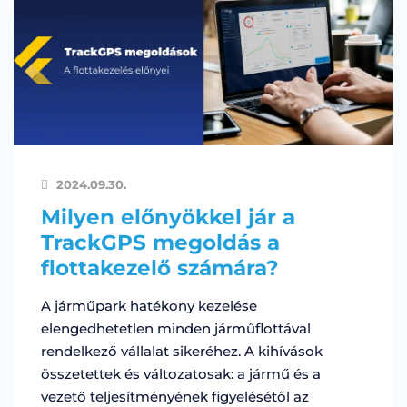
2024.09.30.
Milyen előnyökkel jár a
TrackGPS megoldás a
flottakezelő számára?
A járműpark hatékony kezelése
elengedhetetlen minden járműflottával
rendelkező vállalat sikeréhez. A kihívások
összetettek és változatosak: a jármű és a
vezető teljesítményének figyelésétől az