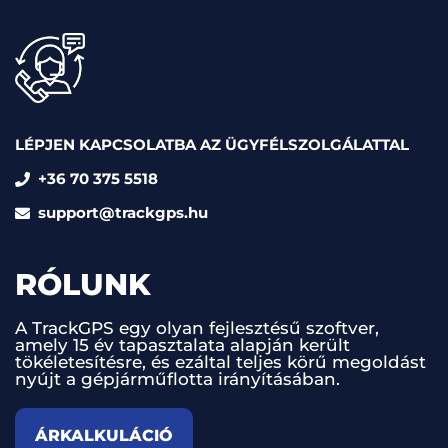
LÉPJEN KAPCSOLATBA AZ ÜGYFÉLSZOLGÁLATTAL
+36 70 375 5518
support@trackgps.hu
RÓLUNK
A TrackGPS egy olyan fejlesztésű szoftver,
amely 15 év tapasztalata alapján került
tökéletesítésre, és ezáltal teljes körű megoldást
nyújt a gépjárműflotta irányításában.
ÁRKALKULÁCIÓ