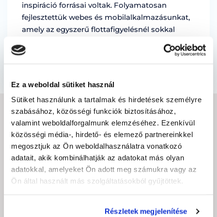
inspiráció forrásai voltak. Folyamatosan
fejlesztettük webes és mobilalkalmazásunkat,
amely az egyszerű flottafigyelésnél sokkal
többet kínál: valós idejű riportokat, részletes …
by Marian Miruna
Ez a weboldal sütiket használ
Sütiket használunk a tartalmak és hirdetések személyre
szabásához, közösségi funkciók biztosításához,
IRATKOZZON FEL A
valamint weboldalforgalmunk elemzéséhez. Ezenkívül
közösségi média-, hirdető- és elemező partnereinkkel
HÍRLEVÉLRE
megosztjuk az Ön weboldalhasználatra vonatkozó
adatait, akik kombinálhatják az adatokat más olyan
E-
adatokkal, amelyeket Ön adott meg számukra vagy az
mail
Ön által használt más szolgáltatásokból gyűjtöttek.
cím
(Kötelező)
CAPTCHA
Részletek megjelenítése